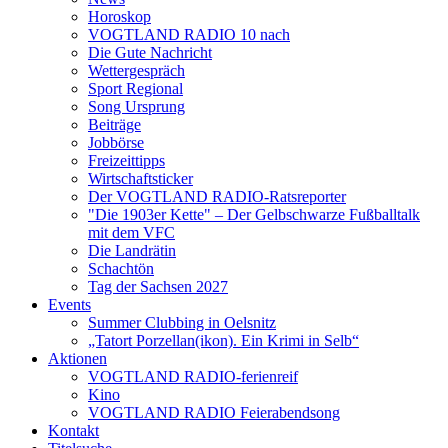
Horoskop
VOGTLAND RADIO 10 nach
Die Gute Nachricht
Wettergespräch
Sport Regional
Song Ursprung
Beiträge
Jobbörse
Freizeittipps
Wirtschaftsticker
Der VOGTLAND RADIO-Ratsreporter
"Die 1903er Kette" – Der Gelbschwarze Fußballtalk
mit dem VFC
Die Landrätin
Schachtön
Tag der Sachsen 2027
Events
Summer Clubbing in Oelsnitz
„Tatort Porzellan(ikon). Ein Krimi in Selb“
Aktionen
VOGTLAND RADIO-ferienreif
Kino
VOGTLAND RADIO Feierabendsong
Kontakt