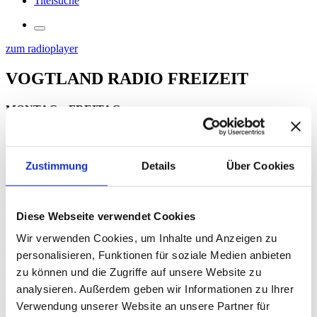
Titelsuche
zum
radio
player
VOGTLAND RADIO FREIZEIT
MONTAG – FREITAG
10:15 Uhr und 14:45 Uhr
SAMSTAG/SONNTAG/FEIERTAG
08:15 Uhr und 11:15 Uhr
Zustimmung
Details
Über Cookies
Die einen haben Langeweile – die anderen was dagegen! Hier
bringen wir Sie zusammen. Neben anstehenden Events finden Sie
hier auch tagesaktuelle Veranstaltungen und Freizeittipps.
Diese Webseite verwendet Cookies
Sie sind selbst Veranstalter und wollen Ihr Event bei uns
Wir verwenden Cookies, um Inhalte und Anzeigen zu
bekanntmachen? Dann schreiben Sie es uns
personalisieren, Funktionen für soziale Medien anbieten
an
freizeit@vogtlandradio.de
.
zu können und die Zugriffe auf unsere Website zu
Hier finden Sie weitere Freizeittipps
analysieren. Außerdem geben wir Informationen zu Ihrer
Verwendung unserer Website an unsere Partner für
AKTUELLE FREIZEITTIPPS