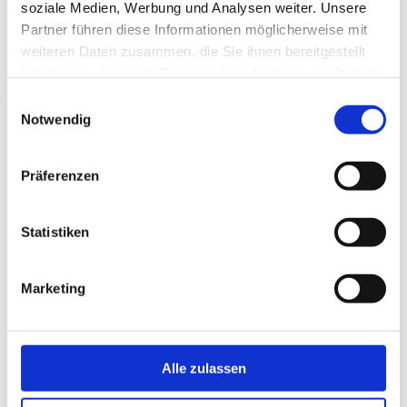
soziale Medien, Werbung und Analysen weiter. Unsere
FOLGEN
Partner führen diese Informationen möglicherweise mit
weiteren Daten zusammen, die Sie ihnen bereitgestellt
Freizeittipps
haben oder die sie im Rahmen Ihrer Nutzung der Dienste
gesammelt haben.
Einwilligungsauswahl
06.08.2026
Notwendig
Folge anhören
MODERATION
Präferenzen
Matthias König (Moderation)
Statistiken
Riccardo Schult-Nowotny (Moderation)
Marketing
Romy Blank (Nachrichten)
Alle zulassen
Sven Hopf (Nachrichten)