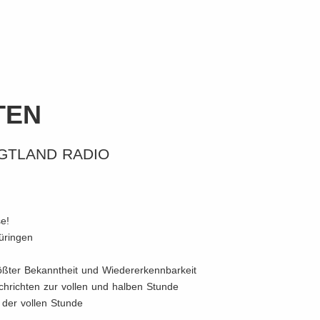
TEN
OGTLAND RADIO
e!
üringen
ößter Bekanntheit und Wiedererkennbarkeit
chrichten zur vollen und halben Stunde
 der vollen Stunde