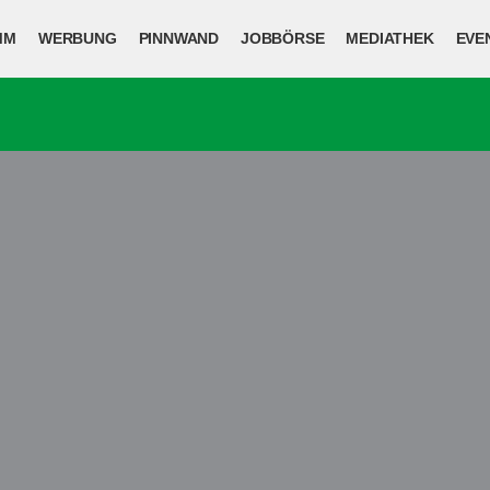
MM
WERBUNG
PINNWAND
JOBBÖRSE
MEDIATHEK
EVE