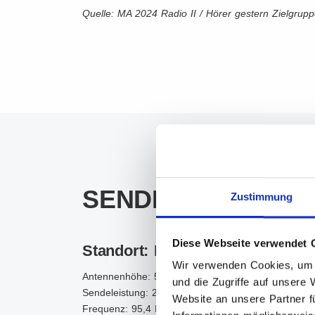
Quelle: MA 2024 Radio II / Hörer gestern Zielgrup
SENDEGEBIET / T
Zustimmung
Diese Webseite verwendet 
Standort: Plauen
Wir verwenden Cookies, um I
Antennenhöhe: 56,4 Meter
und die Zugriffe auf unsere
Sendeleistung: 2.000 Watt
Website an unsere Partner f
Frequenz: 95,4 MHz