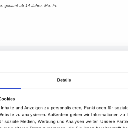
pe: gesamt ab 14 Jahre, Mo.-Fr.
ECHNISCHE DATEN
Details
Cookies
Standort: Schleiz
nhalte und Anzeigen zu personalisieren, Funktionen für sozia
Antennenhöhe: 25 Meter
 Website zu analysieren. Außerdem geben wir Informationen zu 
Sendeleistung: 200 Watt
ür soziale Medien, Werbung und Analysen weiter. Unsere Partne
Frequenz: 92,4 MHz