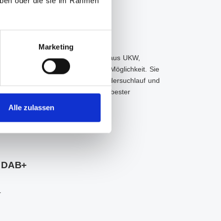
haben oder die sie im Rahmen
und DAB+
Marketing
x zum Empfang unseres Angebotes aus UKW,
ine weitere dynamische digitale Möglichkeit. Sie
en? Starten Sie einfach einen Sendersuchlauf und
Hause, im Job oder im Autoradio in bester
ät in Abhängigkeit vom Radiotyp)
Alle zulassen
KW
 DAB+
er