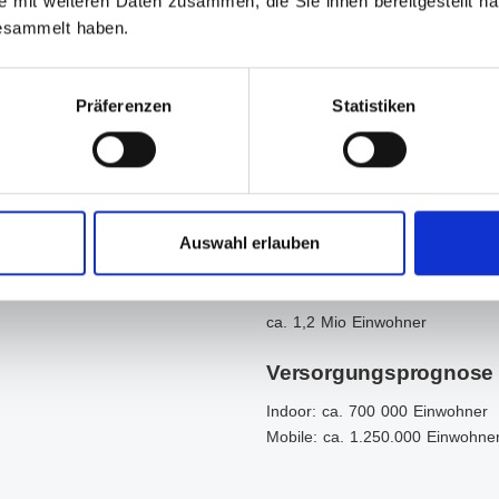
e mit weiteren Daten zusammen, die Sie ihnen bereitgestellt 
gesammelt haben.
Sendegebiet UKW 
Präferenzen
Statistiken
Mit DAB+ erweitern wir den Mi
Streaming und Smartspeaker um e
haben uns da noch nicht gefund
hören Sie Ihre Lieblingshits zu 
Klangqualität.* (*Empfangsqualit
Auswahl erlauben
Gesamtversorgung U
ca. 1,2 Mio Einwohner
Versorgungsprognose
Indoor: ca. 700 000 Einwohner
Mobile: ca. 1.250.000 Einwohn