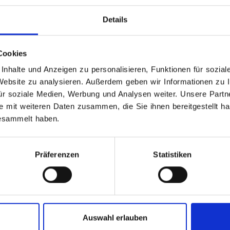
Details
Cookies
nhalte und Anzeigen zu personalisieren, Funktionen für sozia
 Website zu analysieren. Außerdem geben wir Informationen zu 
ür soziale Medien, Werbung und Analysen weiter. Unsere Partne
e mit weiteren Daten zusammen, die Sie ihnen bereitgestellt 
gesammelt haben.
Präferenzen
Statistiken
DIO
Studio Plauen
t mbH und
Haselbrunner Straße 114 
G
08525 Plauen/Vogtland
Auswahl erlauben