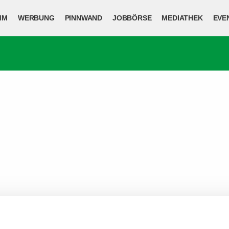
MM
WERBUNG
PINNWAND
JOBBÖRSE
MEDIATHEK
EVE
JOB BEI VO
EXPERTEN